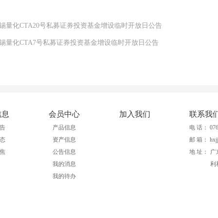
宏锡量化CTA20号私募证券投资基金增设临时开放日公告
宏锡量化CTA7号私募证券投资基金增设临时开放日公告
信息
会员中心
加入我们
联系我
告
产品信息
电 话： 0760
态
资产信息
邮 箱： hxjj
焦
公告信息
地 址：
广
我的消息
利
我的待办