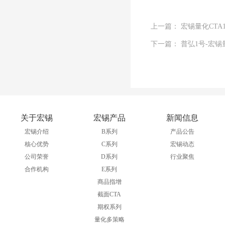
上一篇： 宏锡量化CT
下一篇： 普弘1号-宏
关于宏锡
宏锡产品
新闻信息
宏锡介绍
B系列
产品公告
核心优势
C系列
宏锡动态
公司荣誉
D系列
行业聚焦
合作机构
E系列
商品指增
截面CTA
期权系列
量化多策略