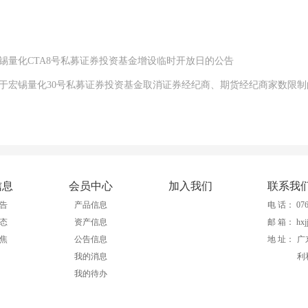
宏锡量化CTA8号私募证券投资基金增设临时开放日的公告
关于宏锡量化30号私募证券投资基金取消证券经纪商、期货经纪商家数限
信息
会员中心
加入我们
联系我
告
产品信息
电 话： 0760
态
资产信息
邮 箱： hxjj
焦
公告信息
地 址：
广
我的消息
利
我的待办